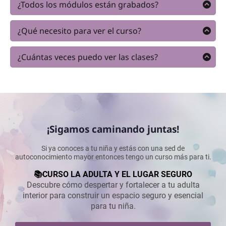
¿Todos los módulos están grabados?
Sí, todos los módulos están grabados para que
puedas verlo cada vez que lo necesites, ya que tienes
¿Qué necesito para ver el curso?
acceso ilimitado.
Sólo necesitas tener acceso a internet. Con tu clave y
contraseña, puedes acceder al curso desde cualquier
¿Cuántas veces puedo ver las clases?
dispositivo.
Todas la veces que quieras, ya que tienes acceso
ilimitado y de por vida.
¡Sigamos caminando juntas!
Si ya conoces a tu niña y estás con una sed de
autoconocimiento mayor entonces tengo un curso más para ti.
📚CURSO LA ADULTA Y EL LUGAR SEGURO
Descubre cómo despertar y fortalecer a tu adulta
interior para construir un espacio seguro y esencial
para tu niña.